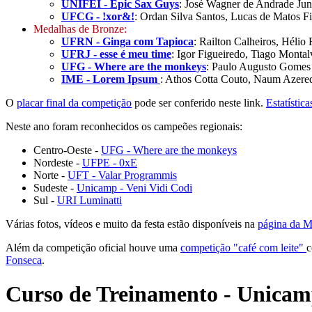
UNIFEI - Epic Sax Guys
: José Wagner de Andrade Jun
UFCG - !xor&!
: Ordan Silva Santos, Lucas de Matos F
Medalhas de Bronze:
UFRN - Ginga com Tapioca
: Railton Calheiros, Hélio
UFRJ - esse é meu time
: Igor Figueiredo, Tiago Montal
UFG - Where are the monkeys
: Paulo Augusto Gomes 
IME - Lorem Ipsum
: Athos Cotta Couto, Naum Azered
O
placar final da competição
pode ser conferido neste link.
Estatística
Neste ano foram reconhecidos os campeões regionais:
Centro-Oeste -
UFG - Where are the monkeys
Nordeste -
UFPE - 0xE
Norte -
UFT - Valar Programmis
Sudeste -
Unicamp - Veni Vidi Codi
Sul -
URI Luminatti
Várias fotos, vídeos e muito da festa estão disponíveis na
página da M
Além da competição oficial houve uma
competição "café com leite"
c
Fonseca
.
Curso de Treinamento - Unica