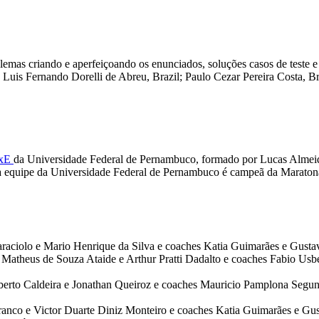
mas criando e aperfeiçoando os enunciados, soluções casos de teste e 
l; Luis Fernando Dorelli de Abreu, Brazil; Paulo Cezar Pereira Costa
xE
da Universidade Federal de Pernambuco, formado por Lucas Almeid
a equipe da Universidade Federal de Pernambuco é campeã da Maraton
raciolo e Mario Henrique da Silva e coaches Katia Guimarães e Gusta
atheus de Souza Ataide e Arthur Pratti Dadalto e coaches Fabio Usber
berto Caldeira e Jonathan Queiroz e coaches Mauricio Pamplona Segu
ranco e Victor Duarte Diniz Monteiro e coaches Katia Guimarães e Gus