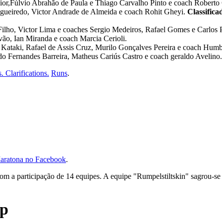
ior,Fúlvio Abrahão de Paula e Thiago Carvalho Pinto e coach Roberto
igueiredo, Victor Andrade de Almeida e coach Rohit Gheyi.
Classifica
 Filho, Victor Lima e coaches Sergio Medeiros, Rafael Gomes e Carlos 
vão, Ian Miranda e coach Marcia Cerioli.
Kataki, Rafael de Assis Cruz, Murilo Gonçalves Pereira e coach Hum
o Fernandes Barreira, Matheus Cariús Castro e coach geraldo Avelino.
s.
Clarifications.
Runs
.
aratona no Facebook
.
om a participação de 14 equipes. A equipe "Rumpelstiltskin" sagrou-s
mp