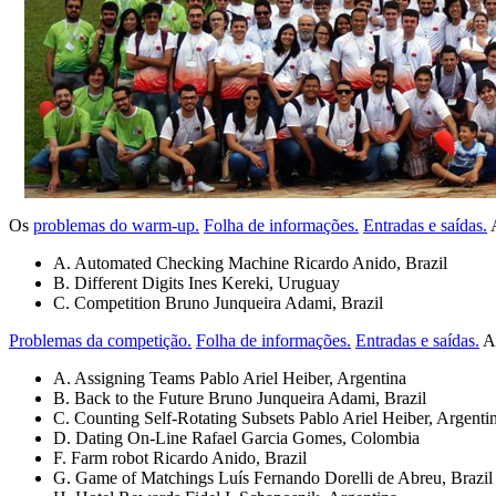
Os
problemas do warm-up.
Folha de informações.
Entradas e saídas.
A
A. Automated Checking Machine Ricardo Anido, Brazil
B. Different Digits Ines Kereki, Uruguay
C. Competition Bruno Junqueira Adami, Brazil
Problemas da competição.
Folha de informações.
Entradas e saídas.
Au
A. Assigning Teams Pablo Ariel Heiber, Argentina
B. Back to the Future Bruno Junqueira Adami, Brazil
C. Counting Self-Rotating Subsets Pablo Ariel Heiber, Argenti
D. Dating On-Line Rafael Garcia Gomes, Colombia
F. Farm robot Ricardo Anido, Brazil
G. Game of Matchings Luís Fernando Dorelli de Abreu, Brazil