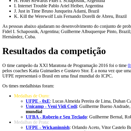
H. Hotel Rewards Fidel I. Schaposnik, Argentina
I. Internet Trouble Pablo Ariel Heiber, Argentina
J. Just in Time Bruno Junqueira Adami, Brazil
K. Kill the Werewolf Luis Fernando Dorelli de Abreu, Brazil
As pessoas abaixo ajudaram no desenvolvimento do conjunto de proble
Fidel I. Schaposnik, Argentina; Guilherme Albuquerque Pinto, Brazi
Hernández, Cuba.
Resultados da competição
O time campeão da XXI Maratona de Programação 2016 foi o time
0
pelos coaches Katia Guimarães e Gustavo Stor. É a nona vez que um
UFPE representará o Brasil em uma final mundial do ICPC.
Os times medalhistas foram:
Medalhas de Ouro:
UFPE - 0xE
: Lucas Almeida Pereira de Lima, Duhan Ca
Unicamp - Veni Vidi Codi
: Guilherme Bueno Andrade, M
mundial
UFBA - Roberio e Seu Teclado
: Guilherme Bernal, Ro
Medalhas de Prata:
UFPE - Wickaninnish
: Orlando Aceto, Vitor Castelo B