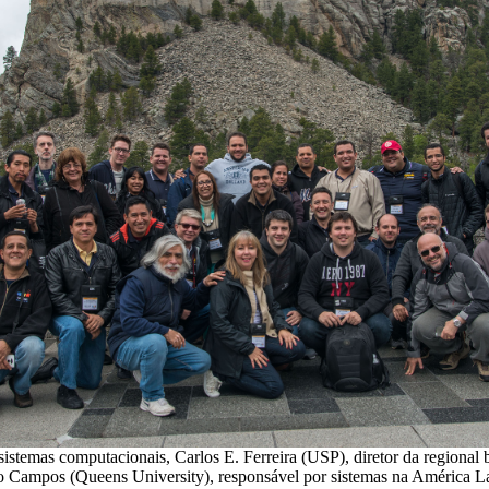
temas computacionais, Carlos E. Ferreira (USP), diretor da regional br
 Campos (Queens University), responsável por sistemas na América Lat